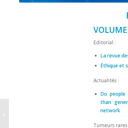
VOLUME 
Editorial :
La revue de
Éthique et s
Actualités :
Do people 
than gene
Communiqué de Pfizer
network
concernant la
varénicline (Champix)
Tumeurs rares 