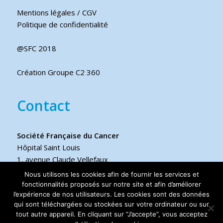
Mentions légales / CGV
Politique de confidentialité
@SFC 2018
Création Groupe C2 360
Contact
Société Française du Cancer
Hôpital Saint Louis
1, avenue Claude Vellefaux
75475 Paris cedex 10 FRANCE
Nous utilisons les cookies afin de fournir les services et
fonctionnalités proposés sur notre site et afin d’améliorer
l’expérience de nos utilisateurs. Les cookies sont des données
Téléphone
qui sont téléchargées ou stockées sur votre ordinateur ou sur
+33 6 17 44 70 76
tout autre appareil. En cliquant sur ”J’accepte”, vous acceptez