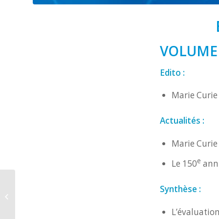
VOLUME 
Edito :
Marie Curie
Actualités :
Marie Curie
e
Le 150
anni
Synthèse :
BULLETIN DU CANCER –
10 2017
L’évaluatio