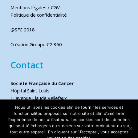
Mentions légales / CGV
Politique de confidentialité
@SFC 2018
Création Groupe C2 360
Contact
Société Française du Cancer
Hôpital Saint Louis
1, avenue Claude Vellefaux
75475 Paris cedex 10 FRANCE
Nous utilisons les cookies afin de fournir les services et
fonctionnalités proposés sur notre site et afin d’améliorer
l’expérience de nos utilisateurs. Les cookies sont des données
Téléphone
qui sont téléchargées ou stockées sur votre ordinateur ou sur
+33 6 17 44 70 76
tout autre appareil. En cliquant sur ”J’accepte”, vous acceptez