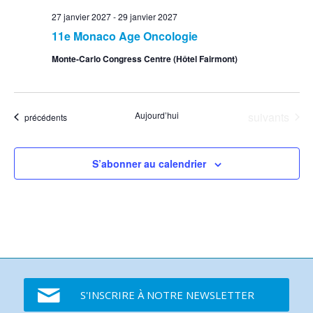
27 janvier 2027
-
29 janvier 2027
11e Monaco Age Oncologie
Monte-Carlo Congress Centre (Hôtel Fairmont)
Événements
Aujourd’hui
suivants
Événements
précédents
S’abonner au calendrier
S'INSCRIRE À NOTRE NEWSLETTER