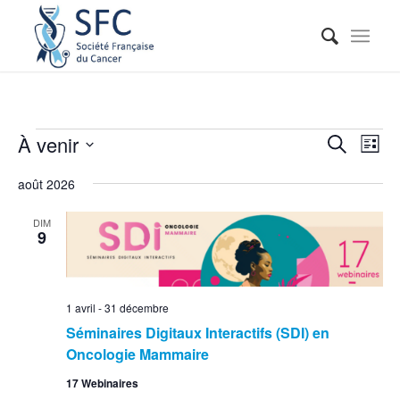
Reche
Nav
À venir
Recherche
Liste
de
et
Sélectionnez
vue
août 2026
naviga
une
Évé
date.
de
DIM
9
vues
Événe
1 avril
-
31 décembre
Séminaires Digitaux Interactifs (SDI) en
Oncologie Mammaire
17 Webinaires