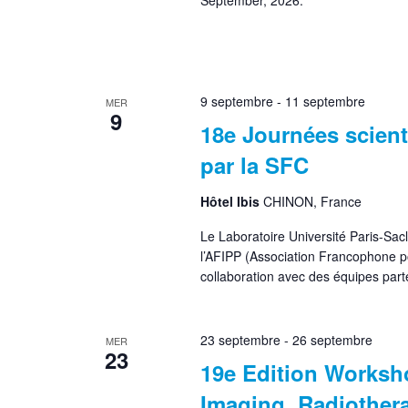
September, 2026.
9 septembre
-
11 septembre
MER
9
18e Journées scien
par la SFC
Hôtel Ibis
CHINON, France
Le Laboratoire Université Paris-Sa
l’AFIPP (Association Francophone po
collaboration avec des équipes pa
23 septembre
-
26 septembre
MER
23
19e Edition Worksh
Imaging, Radiothera