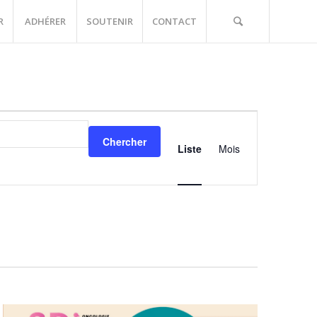
R
ADHÉRER
SOUTENIR
CONTACT
Navigation
de
Chercher
vues
Liste
Mois
Événements