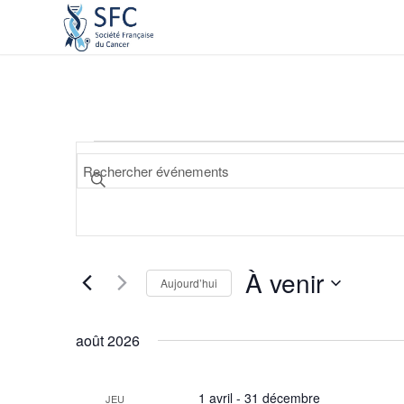
Recherche
Saisir
et
mot-
navigation
clé.
de
Rechercher
Événements
vues
par
À venir
Événements
Aujourd’hui
mot-
Sélectionnez
clé.
une
août 2026
date.
1 avril
-
31 décembre
JEU