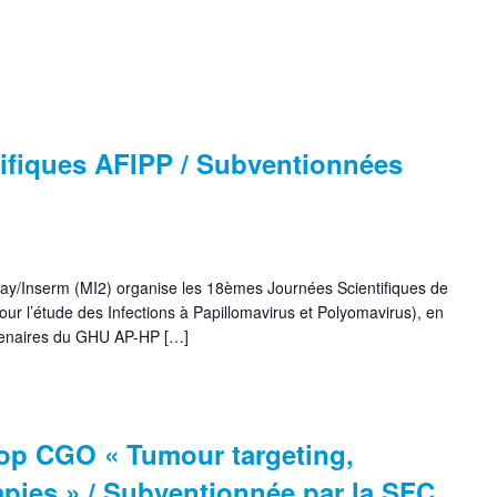
tifiques AFIPP / Subventionnées
clay/Inserm (MI2) organise les 18èmes Journées Scientifiques de
ur l’étude des Infections à Papillomavirus et Polyomavirus), en
rtenaires du GHU AP-HP […]
op CGO « Tumour targeting,
pies » / Subventionnée par la SFC