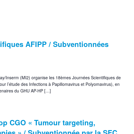
tifiques AFIPP / Subventionnées
clay/Inserm (MI2) organise les 18èmes Journées Scientifiques de
ur l’étude des Infections à Papillomavirus et Polyomavirus), en
rtenaires du GHU AP-HP […]
op CGO « Tumour targeting,
pies » / Subventionnée par la SFC