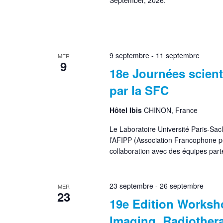
September, 2026.
9 septembre
-
11 septembre
MER
9
18e Journées scien
par la SFC
Hôtel Ibis
CHINON, France
Le Laboratoire Université Paris-Sa
l’AFIPP (Association Francophone po
collaboration avec des équipes pa
23 septembre
-
26 septembre
MER
23
19e Edition Worksh
Imaging, Radiothera