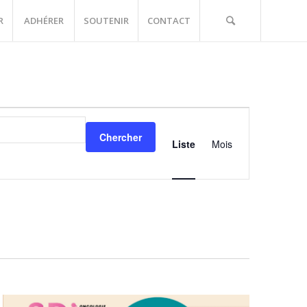
R
ADHÉRER
SOUTENIR
CONTACT
Navigation
de
Chercher
vues
Liste
Mois
Événements