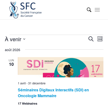
Reche
Nav
À venir
Recherche
Liste
de
et
Sélectionnez
vue
août 2026
naviga
une
Évé
date.
de
LUN
10
vues
Événe
1 avril
-
31 décembre
Séminaires Digitaux Interactifs (SDI) en
Oncologie Mammaire
17 Webinaires