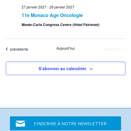
27 janvier 2027
-
29 janvier 2027
11e Monaco Age Oncologie
Monte-Carlo Congress Centre (Hôtel Fairmont)
Événements
Aujourd’hui
suivants
Événements
précédents
S’abonner au calendrier
S'INSCRIRE À NOTRE NEWSLETTER