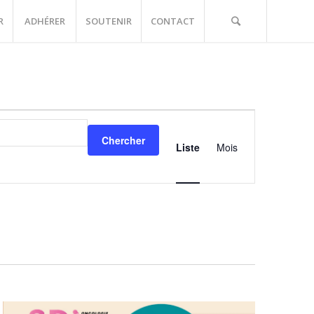
R
ADHÉRER
SOUTENIR
CONTACT
Navigation
de
Chercher
vues
Liste
Mois
Événements