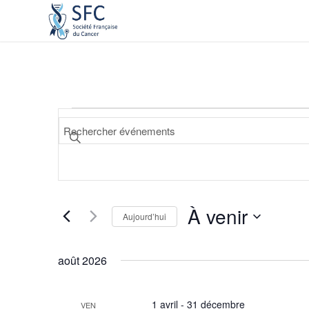
Recherche
Saisir
et
mot-
navigation
clé.
de
Rechercher
Événements
vues
par
À venir
Événements
Aujourd’hui
mot-
Sélectionnez
clé.
une
août 2026
date.
1 avril
-
31 décembre
VEN