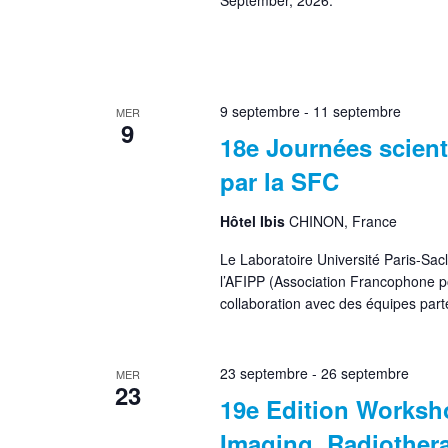
September, 2026.
9 septembre
-
11 septembre
MER
9
18e Journées scien
par la SFC
Hôtel Ibis
CHINON, France
Le Laboratoire Université Paris-Sa
l’AFIPP (Association Francophone po
collaboration avec des équipes pa
23 septembre
-
26 septembre
MER
23
19e Edition Worksh
Imaging, Radiothera