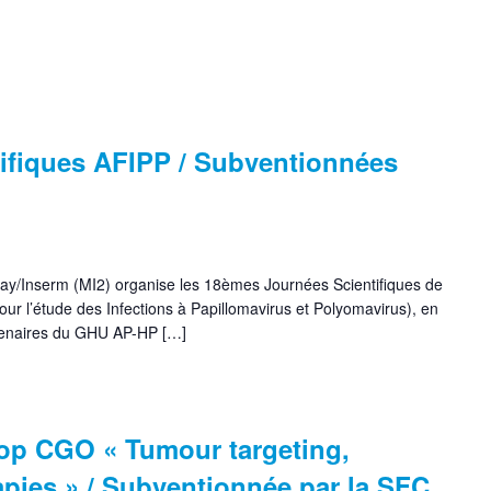
tifiques AFIPP / Subventionnées
clay/Inserm (MI2) organise les 18èmes Journées Scientifiques de
ur l’étude des Infections à Papillomavirus et Polyomavirus), en
rtenaires du GHU AP-HP […]
op CGO « Tumour targeting,
pies » / Subventionnée par la SFC