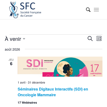
Reche
Nav
À venir
Recherche
Liste
de
et
Sélectionnez
vue
août 2026
naviga
une
Évé
date.
de
JEU
6
vues
Événe
1 avril
-
31 décembre
Séminaires Digitaux Interactifs (SDI) en
Oncologie Mammaire
17 Webinaires