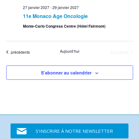
27 janvier 2027
-
29 janvier 2027
11e Monaco Age Oncologie
Monte-Carlo Congress Centre (Hôtel Fairmont)
Événements
Aujourd’hui
suivants
Événements
précédents
S’abonner au calendrier
S'INSCRIRE À NOTRE NEWSLETTER