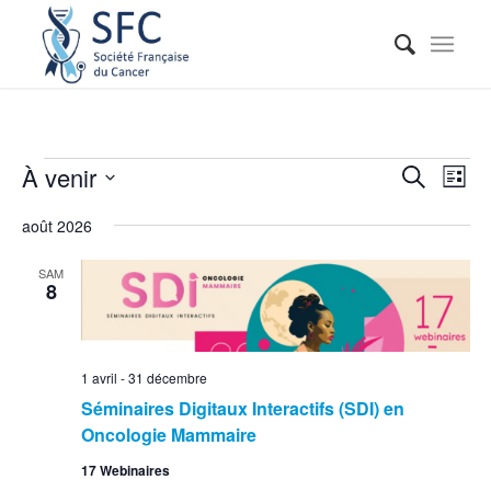
Reche
Nav
À venir
Recherche
Liste
de
et
Sélectionnez
vue
août 2026
naviga
une
Évé
date.
de
SAM
8
vues
Événe
1 avril
-
31 décembre
Séminaires Digitaux Interactifs (SDI) en
Oncologie Mammaire
17 Webinaires