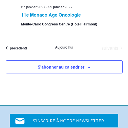
27 janvier 2027
-
29 janvier 2027
11e Monaco Age Oncologie
Monte-Carlo Congress Centre (Hôtel Fairmont)
Événements
Aujourd’hui
suivants
Événements
précédents
S’abonner au calendrier
S'INSCRIRE À NOTRE NEWSLETTER