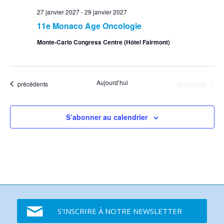
27 janvier 2027
-
29 janvier 2027
11e Monaco Age Oncologie
Monte-Carlo Congress Centre (Hôtel Fairmont)
Événements
Aujourd’hui
suivants
Événements
précédents
S’abonner au calendrier
S'INSCRIRE À NOTRE NEWSLETTER