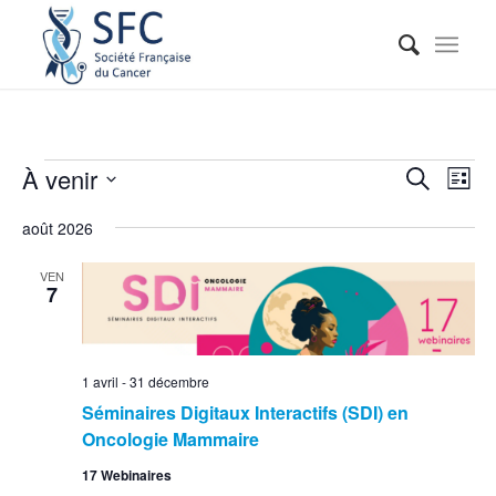
Reche
Nav
À venir
Recherche
Liste
de
et
Sélectionnez
vue
août 2026
naviga
une
Évé
date.
de
VEN
7
vues
Événe
1 avril
-
31 décembre
Séminaires Digitaux Interactifs (SDI) en
Oncologie Mammaire
17 Webinaires