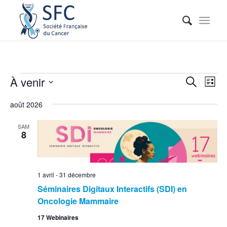
Reche
Nav
À venir
Recherche
Liste
de
et
Sélectionnez
vue
août 2026
naviga
une
Évé
date.
de
SAM
8
vues
Événe
1 avril
-
31 décembre
Séminaires Digitaux Interactifs (SDI) en
Oncologie Mammaire
17 Webinaires