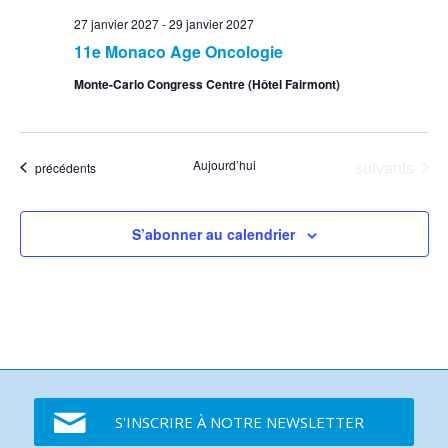
27 janvier 2027
-
29 janvier 2027
11e Monaco Age Oncologie
Monte-Carlo Congress Centre (Hôtel Fairmont)
Événements
Aujourd’hui
suivants
Événements
précédents
S’abonner au calendrier
S'INSCRIRE À NOTRE NEWSLETTER