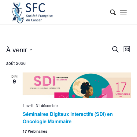
Reche
Nav
À venir
Recherche
Liste
de
et
Sélectionnez
vue
août 2026
naviga
une
Évé
date.
de
DIM
9
vues
Événe
1 avril
-
31 décembre
Séminaires Digitaux Interactifs (SDI) en
Oncologie Mammaire
17 Webinaires