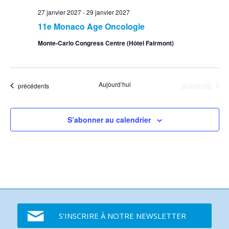
27 janvier 2027
-
29 janvier 2027
11e Monaco Age Oncologie
Monte-Carlo Congress Centre (Hôtel Fairmont)
Événements
Aujourd’hui
suivants
Événements
précédents
S’abonner au calendrier
S'INSCRIRE À NOTRE NEWSLETTER