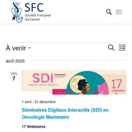
Reche
Nav
À venir
Recherche
Liste
de
et
Sélectionnez
vue
août 2026
naviga
une
Évé
date.
de
VEN
7
vues
Événe
1 avril
-
31 décembre
Séminaires Digitaux Interactifs (SDI) en
Oncologie Mammaire
17 Webinaires