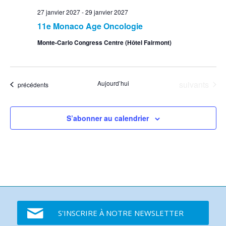
27 janvier 2027
-
29 janvier 2027
11e Monaco Age Oncologie
Monte-Carlo Congress Centre (Hôtel Fairmont)
Événements
Aujourd’hui
suivants
Événements
précédents
S’abonner au calendrier
S'INSCRIRE À NOTRE NEWSLETTER