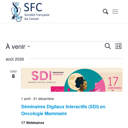
Reche
Nav
À venir
Recherche
Liste
de
et
Sélectionnez
vue
août 2026
naviga
une
Évé
date.
de
SAM
8
vues
Événe
1 avril
-
31 décembre
Séminaires Digitaux Interactifs (SDI) en
Oncologie Mammaire
17 Webinaires