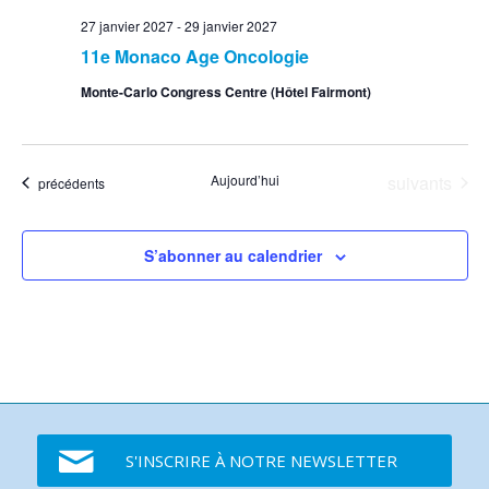
27 janvier 2027
-
29 janvier 2027
11e Monaco Age Oncologie
Monte-Carlo Congress Centre (Hôtel Fairmont)
Événements
Aujourd’hui
suivants
Événements
précédents
S’abonner au calendrier
S'INSCRIRE À NOTRE NEWSLETTER