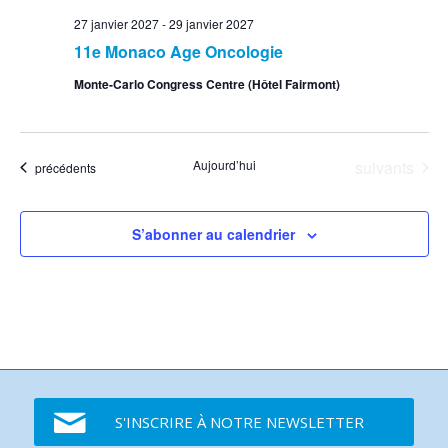
27 janvier 2027
-
29 janvier 2027
11e Monaco Age Oncologie
Monte-Carlo Congress Centre (Hôtel Fairmont)
Événements
Aujourd’hui
suivants
Événements
précédents
S’abonner au calendrier
S'INSCRIRE À NOTRE NEWSLETTER