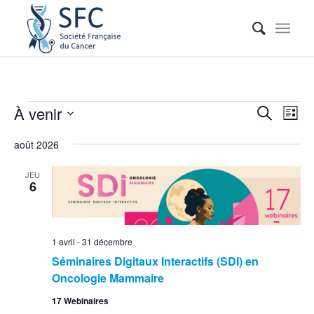
Reche
Nav
À venir
Recherche
Liste
de
et
Sélectionnez
vue
août 2026
naviga
une
Évé
date.
de
JEU
6
vues
Événe
1 avril
-
31 décembre
Séminaires Digitaux Interactifs (SDI) en
Oncologie Mammaire
17 Webinaires