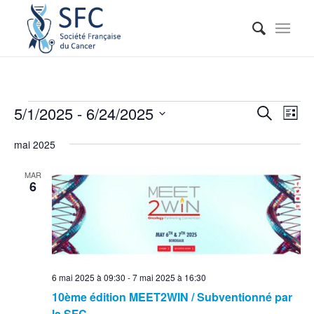
Reche
Nav
5/1/2025
 - 
6/24/2025
Recherche
Liste
de
et
Sélectionnez
vue
mai 2025
naviga
une
Évé
date.
de
MAR
6
vues
Événe
6 mai 2025 à 09:30
-
7 mai 2025 à 16:30
10ème édition MEET2WIN / Subventionné par
la SFC