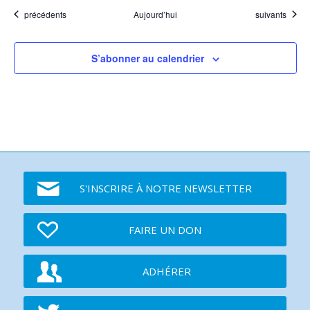
Événements
Événements
précédents
Aujourd’hui
suivants
S’abonner au calendrier
S'INSCRIRE À NOTRE NEWSLETTER
FAIRE UN DON
ADHÉRER