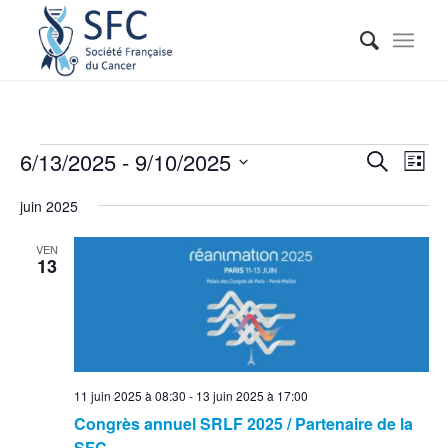
Reche
Nav
6/13/2025
 - 
9/10/2025
Recherche
Liste
de
et
Sélectionnez
vue
juin 2025
naviga
une
Évé
date.
de
VEN
13
vues
Événe
11 juin 2025 à 08:30
-
13 juin 2025 à 17:00
Congrès annuel SRLF 2025 / Partenaire de la
SFC