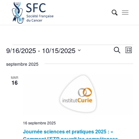
Reche
Nav
9/16/2025
 - 
10/15/2025
Recherche
Liste
de
et
Sélectionnez
vue
septembre 2025
naviga
une
Évé
date.
de
MAR
16
vues
Événe
16 septembre 2025
Journée sciences et pratiques 2025 : «
Comment l’ETP nourrit les compétences