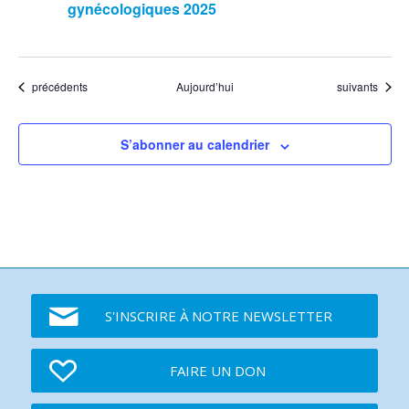
gynécologiques 2025
Événements
Événements
précédents
Aujourd’hui
suivants
S’abonner au calendrier
S'INSCRIRE À NOTRE NEWSLETTER
FAIRE UN DON