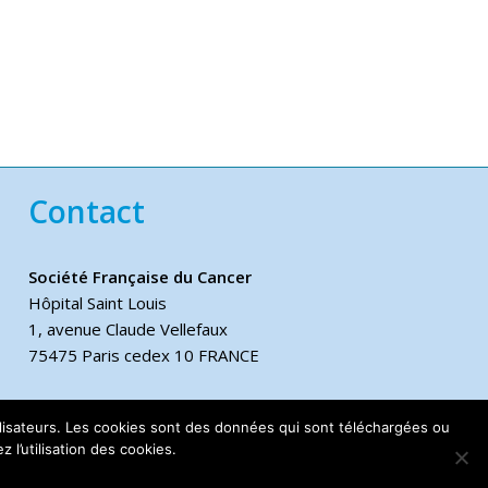
Contact
Société Française du Cancer
Hôpital Saint Louis
1, avenue Claude Vellefaux
75475 Paris cedex 10 FRANCE
Téléphone
utilisateurs. Les cookies sont des données qui sont téléchargées ou
+33 6 17 44 70 76
 l’utilisation des cookies.