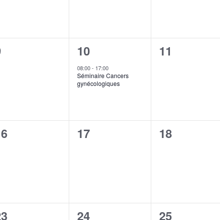
0
1
0
9
10
11
événement,
événement,
événement
08:00
-
17:00
Séminaire Cancers
gynécologiques
0
0
0
16
17
18
événement,
événement,
événement
0
0
0
23
24
25