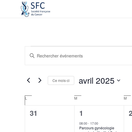
Recherche
Saisir
et
mot-
navigation
clé.
de
Rechercher
avril 2025
Ce mois-ci
Événements
vues
par
Sélectionnez
Événements
mot-
une
Calendrier
L
M
M
clé.
date.
de
0
1
31
1
Événements
événement,
événement,
08:00
-
17:00
Parcours gynécologie