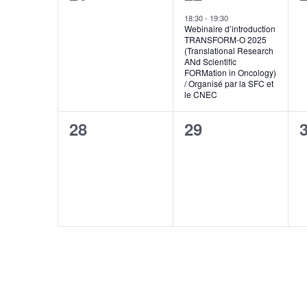
événement,
événement,
18:30
-
19:30
Webinaire d’introduction
TRANSFORM-O 2025
(Translational Research
ANd Scientific
FORMation in Oncology)
/ Organisé par la SFC et
le CNEC
0
0
28
29
événement,
événement,