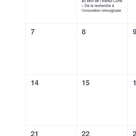
au sein de l’Institut Curie
– De la recherche à
l’innovation chirurgicale
0
0
7
8
événement,
événement,
0
0
14
15
événement,
événement,
0
1
21
22