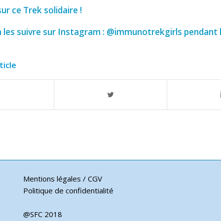
ur ce Trek solidaire !
à les suivre sur Instagram : @immunotrekgirls pendant l
ticle
Mentions légales / CGV
Politique de confidentialité
@SFC 2018