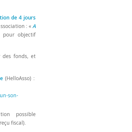
tion de 4 jours
ssociation : «
A
c pour objectif
 des fonds, et
ne
(HelloAsso) :
cun-son-
ction possible
reçu fiscal).