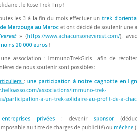
idaire : le Rose Trek Trip !
toutes les 3 à la fin du mois effectuer un
trek d’orienta
t de Merzouga au Maroc
et ont décidé de soutenir une a
verest
» (
https://www.achacunsoneverest.com/
), ave
 moins 20 000 euros
!
é une association : ImmunoTrekGirls afin de récolter
nières de nous soutenir sont possibles:
rticuliers
:
une participation à notre cagnotte en lig
.helloasso.com/associations/immuno-trek-
tes/participation-a-un-trek-solidaire-au-profit-de-a-cha
entreprises privées
: devenir
sponsor
(dédu
 imposable au titre de charges de publicité) ou
mécène
(