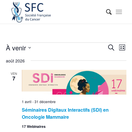
Reche
Nav
À venir
Recherche
Liste
de
et
Sélectionnez
vue
août 2026
naviga
une
Évé
date.
de
VEN
7
vues
Événe
1 avril
-
31 décembre
Séminaires Digitaux Interactifs (SDI) en
Oncologie Mammaire
17 Webinaires