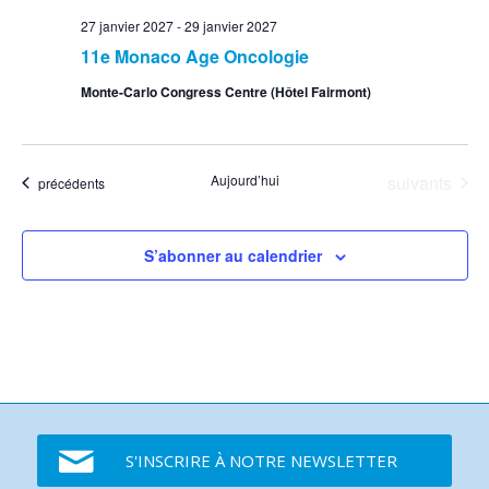
27 janvier 2027
-
29 janvier 2027
11e Monaco Age Oncologie
Monte-Carlo Congress Centre (Hôtel Fairmont)
Événements
Aujourd’hui
suivants
Événements
précédents
S’abonner au calendrier
S'INSCRIRE À NOTRE NEWSLETTER