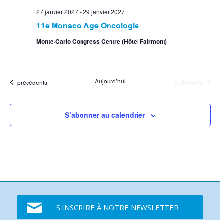
27 janvier 2027
-
29 janvier 2027
11e Monaco Age Oncologie
Monte-Carlo Congress Centre (Hôtel Fairmont)
Événements
Aujourd’hui
suivants
Événements
précédents
S’abonner au calendrier
S'INSCRIRE À NOTRE NEWSLETTER