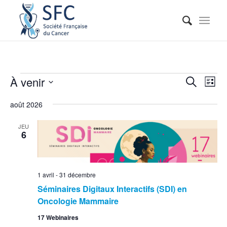
Reche
Nav
À venir
Recherche
Liste
de
et
Sélectionnez
vue
août 2026
naviga
une
Évé
date.
de
JEU
6
vues
Événe
1 avril
-
31 décembre
Séminaires Digitaux Interactifs (SDI) en
Oncologie Mammaire
17 Webinaires